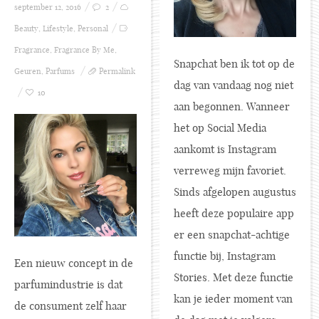
september 12, 2016
2
Beauty
,
Lifestyle
,
Personal
Fragrance
,
Fragrance By Me
,
Snapchat ben ik tot op de
Geuren
,
Parfums
Permalink
dag van vandaag nog niet
10
aan begonnen. Wanneer
het op Social Media
aankomt is Instagram
verreweg mijn favoriet.
Sinds afgelopen augustus
heeft deze populaire app
er een snapchat-achtige
functie bij, Instagram
Een nieuw concept in de
Stories. Met deze functie
parfumindustrie is dat
kan je ieder moment van
de consument zelf haar