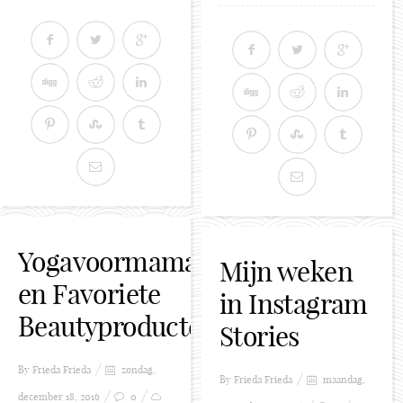
Yogavoormama
Mijn weken
en Favoriete
in Instagram
Beautyproducten
Stories
By Frieda
Frieda
zondag,
By Frieda
Frieda
maandag,
december 18, 2016
0