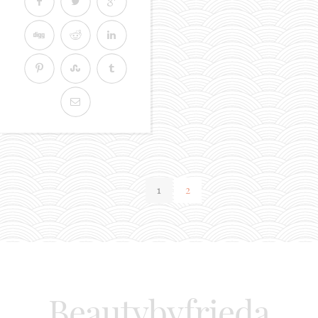
1
2
Beautybyfrieda