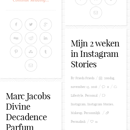
Continue Reading...
Mijn 2 weken
in Instagram
Stories
By Frieda
Frieda
zondag,
november 13, 2016
0
Marc Jacobs
Lifestyle
,
Personal
Divine
Instagram
,
Instagram Stories
,
Makeup
,
Persoonlijk
Decadence
Permalink
11
Parfum