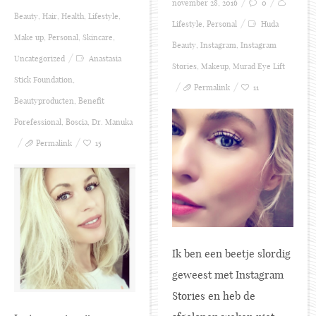
november 28, 2016
0
Beauty
,
Hair
,
Health
,
Lifestyle
,
Lifestyle
,
Personal
Huda
Make up
,
Personal
,
Skincare
,
Beauty
,
Instagram
,
Instagram
Uncategorized
Anastasia
Stories
,
Makeup
,
Murad Eye Lift
Stick Foundation
,
Permalink
11
Beautyproducten
,
Benefit
Porefessional
,
Boscia
,
Dr. Manuka
Permalink
15
Ik ben een beetje slordig
geweest met Instagram
Stories en heb de