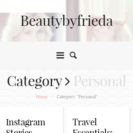
Beautybyfrieda
Category
Personal
Home
/
Category: "Personal"
Instagram
Travel
Stories
Essentials: