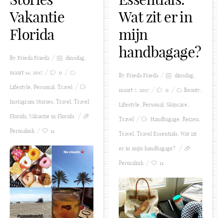
Vakantie
Wat zit er in
Florida
mijn
handbagage?
By Frieda
Frieda
dinsdag,
maart 14, 2017
0
By Frieda
Frieda
dinsdag,
Lifestyle
,
Personal
,
Travel
maart 7, 2017
0
Beauty
,
Instagram Stories
,
Travel
,
Travel
Lifestyle
,
Personal
,
Skincare
,
Florida
,
Vakantie in Florida
Travel
Handbagage
,
Reizen
,
Permalink
11
Travel
,
Travel Essentials
,
Wat zit
er in mijn handbagage?
Permalink
11