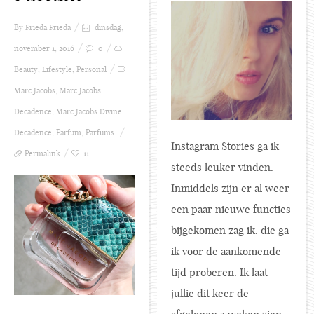
By Frieda
Frieda
dinsdag,
november 1, 2016
0
Beauty
,
Lifestyle
,
Personal
Marc Jacobs
,
Marc Jacobs
Decadence
,
Marc Jacobs Divine
Decadence
,
Parfum
,
Parfums
Instagram Stories ga ik
Permalink
11
steeds leuker vinden.
Inmiddels zijn er al weer
een paar nieuwe functies
bijgekomen zag ik, die ga
ik voor de aankomende
tijd proberen. Ik laat
jullie dit keer de