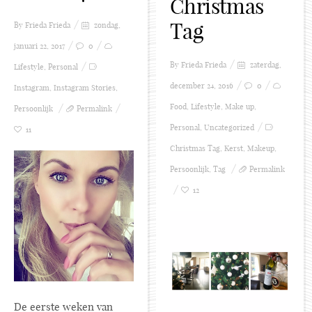
Christmas
Tag
By Frieda
Frieda
zondag,
januari 22, 2017
0
By Frieda
Frieda
zaterdag,
Lifestyle
,
Personal
december 24, 2016
0
Instagram
,
Instagram Stories
,
Food
,
Lifestyle
,
Make up
,
Persoonlijk
Permalink
Personal
,
Uncategorized
11
Christmas Tag
,
Kerst
,
Makeup
,
Persoonlijk
,
Tag
Permalink
12
De eerste weken van