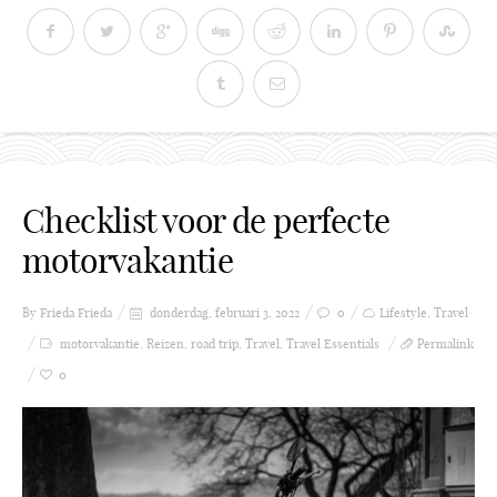
Checklist voor de perfecte
motorvakantie
By Frieda
Frieda
donderdag, februari 3, 2022
0
Lifestyle
,
Travel
motorvakantie
,
Reizen
,
road trip
,
Travel
,
Travel Essentials
Permalink
0