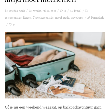
By Frieda
Frieda
vrijdag, juli 11, 2025
0
Travel
reisessentials
,
Reizen
,
Travel Essentials
,
travel guide
,
travel tips
Permalink
0
Of je nu een weekend weggaat, op backpackavontuur gaat,