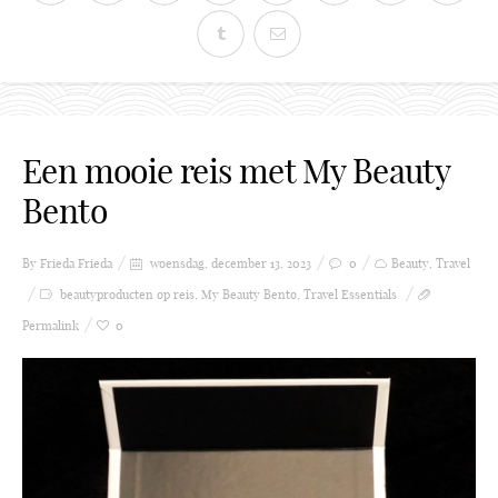
Een mooie reis met My Beauty
Bento
By Frieda
Frieda
woensdag, december 13, 2023
0
Beauty
,
Travel
beautyproducten op reis
,
My Beauty Bento
,
Travel Essentials
Permalink
0