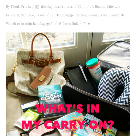
By Frieda
Frieda
dinsdag, maart 7, 2017
0
Beauty
,
Lifestyle
,
Personal
,
Skincare
,
Travel
Handbagage
,
Reizen
,
Travel
,
Travel Essentials
,
Wat zit er in mijn handbagage?
Permalink
11