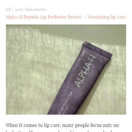
juli 7, 2026
|
Geen reacties
Alpha-H Peptide Lip Perfector Review – Nourishing lip care
When it comes to lip care, many people focus only on