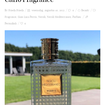
By Frieda
Frieda
woensdag, augustus 10, 2022
0
Beauty
Fragrance
,
Gian Luca Perris
,
Neroli
,
Neroli Mediterraneo
,
Parfum
Permalink
0