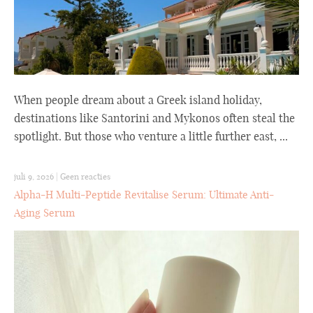
When people dream about a Greek island holiday,
destinations like Santorini and Mykonos often steal the
spotlight. But those who venture a little further east, ...
juli 9, 2026
|
Geen reacties
Alpha-H Multi-Peptide Revitalise Serum: Ultimate Anti-
Aging Serum