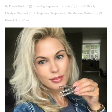
By Frieda
Frieda
maandag, september 12, 2016
2
Beauty
,
Lifestyle
,
Personal
Fragrance
,
Fragrance By Me
,
Geuren
,
Parfums
Permalink
10