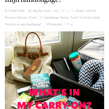
By Frieda
Frieda
dinsdag, maart 7, 2017
0
Beauty
,
Lifestyle
,
Personal
,
Skincare
,
Travel
Handbagage
,
Reizen
,
Travel
,
Travel Essentials
,
Wat zit er in mijn handbagage?
Permalink
11