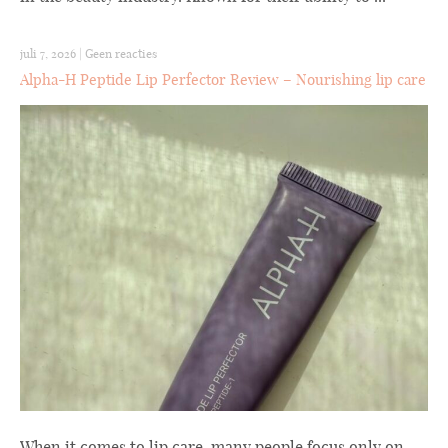
juli 7, 2026
|
Geen reacties
Alpha-H Peptide Lip Perfector Review – Nourishing lip care
When it comes to lip care, many people focus only on