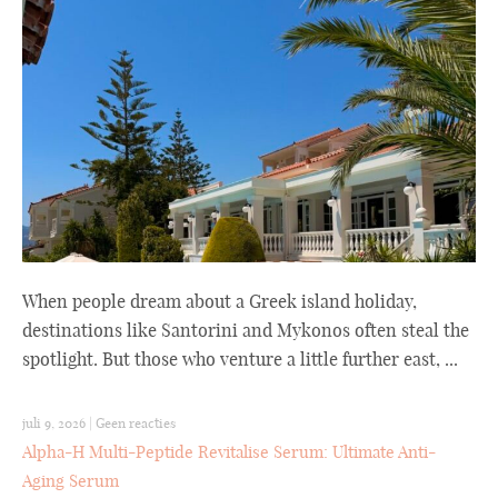
When people dream about a Greek island holiday,
destinations like Santorini and Mykonos often steal the
spotlight. But those who venture a little further east, ...
juli 9, 2026
|
Geen reacties
Alpha-H Multi-Peptide Revitalise Serum: Ultimate Anti-
Aging Serum