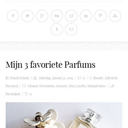
Mijn 3 favoriete Parfums
By Frieda
Frieda
zaterdag, januari 31, 2015
0
Beauty
,
Lifestyle
,
Personal
Chanel
,
Favorieten
,
Geuren
,
Marc Jacobs
,
Michael Kors
Permalink
0