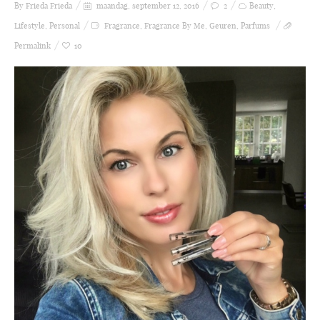
By Frieda
Frieda
maandag, september 12, 2016
2
Beauty
,
Lifestyle
,
Personal
Fragrance
,
Fragrance By Me
,
Geuren
,
Parfums
Permalink
10