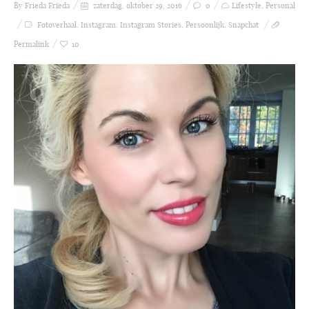
By Frieda
Frieda
zaterdag, oktober 29, 2016
0
Lifestyle
,
Personal
Fotoverhaal
,
Instagram
,
Instagram Stories
,
Persoonlijk
,
Snapchat
Permalink
10