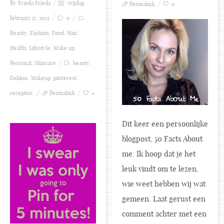
By Frieda
Frieda
vrijdag,
Permalink
0
februari 27, 2015
0
Beauty
,
Fashion
,
Food
,
Hair
,
Health
,
Lifestyle
,
Make up
,
Personal
,
Skincare
beauty
,
fashion
,
Makeup
,
pinterest
,
recepten
Permalink
4
Dit keer een persoonlijke
blogpost, 50 Facts About
me. Ik hoop dat je het
leuk vindt om te lezen,
wie weet hebben wij wat
gemeen. Laat gerust een
comment achter met een