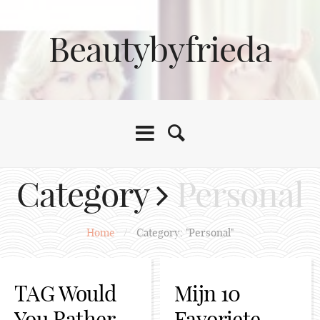
Beautybyfrieda
Category
Personal
Home
/
Category: "Personal"
TAG Would
Mijn 10
You Rather
Favoriete