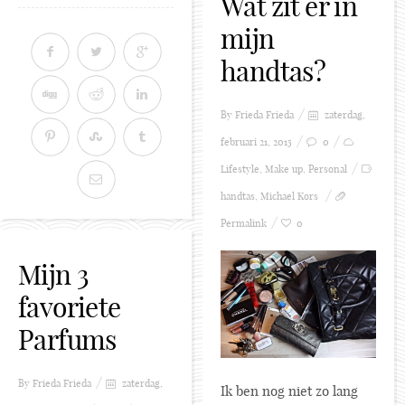
Wat zit er in
mijn
handtas?
By Frieda
Frieda
zaterdag,
februari 21, 2015
0
Lifestyle
,
Make up
,
Personal
handtas
,
Michael Kors
Permalink
0
Mijn 3
favoriete
Parfums
By Frieda
Frieda
zaterdag,
Ik ben nog niet zo lang