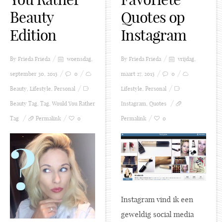
Beauty
Quotes op
Edition
Instagram
By Frieda
Frieda
woensdag,
By Frieda
Frieda
vrijdag,
september 30, 2015
0
maart 27, 2015
0
Beauty
,
Lifestyle
,
Personal
Lifestyle
,
Personal
Beauty Tag
,
Tag
,
Would You Rather
Instagram
,
Quotes
Tag
Permalink
0
Permalink
0
Instagram vind ik een
geweldig social media