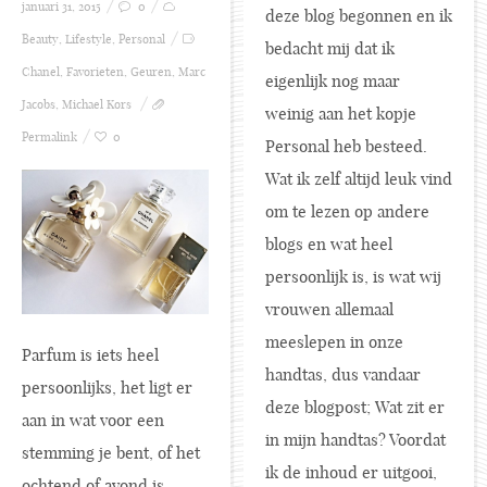
januari 31, 2015
0
deze blog begonnen en ik
Beauty
,
Lifestyle
,
Personal
bedacht mij dat ik
Chanel
,
Favorieten
,
Geuren
,
Marc
eigenlijk nog maar
Jacobs
,
Michael Kors
weinig aan het kopje
Permalink
0
Personal heb besteed.
Wat ik zelf altijd leuk vind
om te lezen op andere
blogs en wat heel
persoonlijk is, is wat wij
vrouwen allemaal
meeslepen in onze
Parfum is iets heel
handtas, dus vandaar
persoonlijks, het ligt er
deze blogpost; Wat zit er
aan in wat voor een
in mijn handtas? Voordat
stemming je bent, of het
ik de inhoud er uitgooi,
ochtend of avond is,