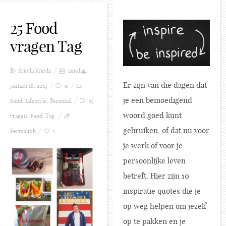
25 Food
vragen Tag
By Frieda
Frieda
zondag,
Er zijn van die dagen dat
januari 18, 2015
0
je een bemoedigend
Food
,
Lifestyle
,
Personal
25
woord goed kunt
vragen
,
Food
,
Tag
gebruiken, of dat nu voor
Permalink
2
je werk of voor je
persoonlijke leven
betreft. Hier zijn 10
inspiratie quotes die je
op weg helpen om jezelf
op te pakken en je