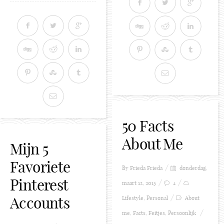
50 Facts
About Me
Mijn 5
Favoriete
By Frieda
Frieda
donderdag,
Pinterest
maart 12, 2015
4
Accounts
Lifestyle
,
Personal
About
me
,
Facts
,
Feitjes
,
Persoonlijk