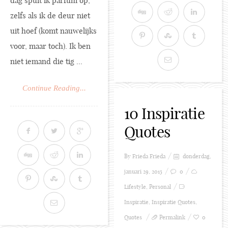
dag spuit ik parfum op,
zelfs als ik de deur niet
uit hoef (komt nauwelijks
voor, maar toch). Ik ben
niet iemand die tig ...
Continue Reading...
10 Inspiratie
Quotes
By Frieda
Frieda
donderdag,
januari 29, 2015
0
Lifestyle
,
Personal
Inspiratie
,
Inspiratie Quotes
,
Quotes
Permalink
0