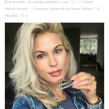
By Frieda
Frieda
maandag, september 12, 2016
2
Beauty
,
Lifestyle
,
Personal
Fragrance
,
Fragrance By Me
,
Geuren
,
Parfums
Permalink
10