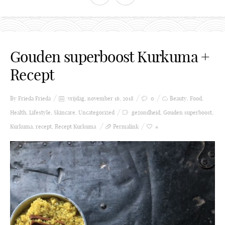
Gouden superboost Kurkuma +
Recept
By Frieda
Frieda
vrijdag, november 16, 2018
0
Beauty
,
Food
,
Health
,
Lifestyle
,
Skincare
,
Uncategorized
gezondheid
,
Gouden superboost
,
Kurkuma
,
recept
,
Recept Kurkuma
Permalink
4