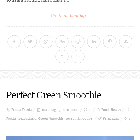
Continue Reading...
Perfect Green Smoothie
By Frieda
Frieda
maandag, april 20, 2020
0
Food
,
Health
Foodie
,
gezondheid
,
Green Smoothie
,
recept
,
Smoothie
Permalink
1