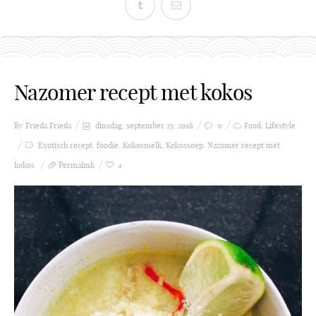
Nazomer recept met kokos
By Frieda
Frieda
dinsdag, september 25, 2018
0
Food
,
Lifestyle
Exotisch recept
,
foodie
,
Kokosmelk
,
Kokossoep
,
Nazomer recept met
kokos
Permalink
4