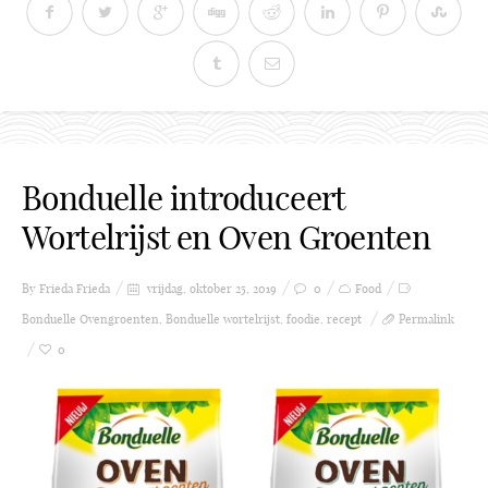
Bonduelle introduceert
Wortelrijst en Oven Groenten
By Frieda
Frieda
vrijdag, oktober 25, 2019
0
Food
Bonduelle Ovengroenten
,
Bonduelle wortelrijst
,
foodie
,
recept
Permalink
0