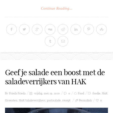
Continue Reading...
Geef je salade een boost met de
saladeverrijkers van HAK
By Frieda
Frieda
vrijdag, mei 29, 2020
0
Food
foodie
,
HAK
Groenten
,
HAK Saladeverrijkers
,
pastasalade
,
recept
Permalink
0