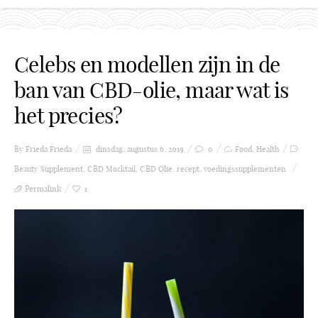
Celebs en modellen zijn in de
ban van CBD-olie, maar wat is
het precies?
By Frieda
Frieda
dinsdag, augustus 6, 2019
0
Food
,
Health
Beauty Supplement
,
CBD Mocktail
,
CBD Olie
,
recept
,
voedingssupplementen
Permalink
1