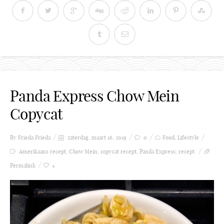
Panda Express Chow Mein
Copycat
By Frieda
Frieda
zaterdag, maart 16, 2019
0
Food
,
Lifestyle
Amerikaans recept
,
Chow Mein
,
copycat recept
,
Panda Express
,
recept
Permalink
4