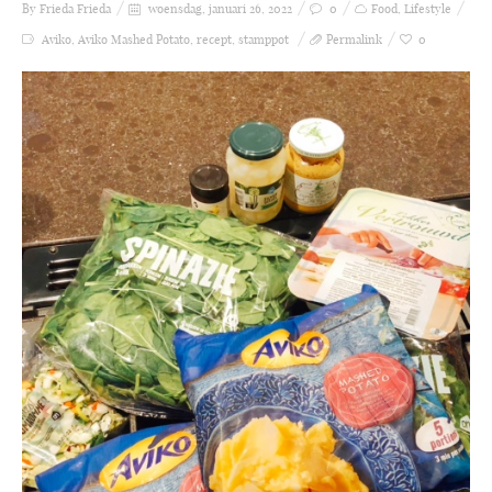
By Frieda
Frieda
woensdag, januari 26, 2022
0
Food
,
Lifestyle
Aviko
,
Aviko Mashed Potato
,
recept
,
stamppot
Permalink
0