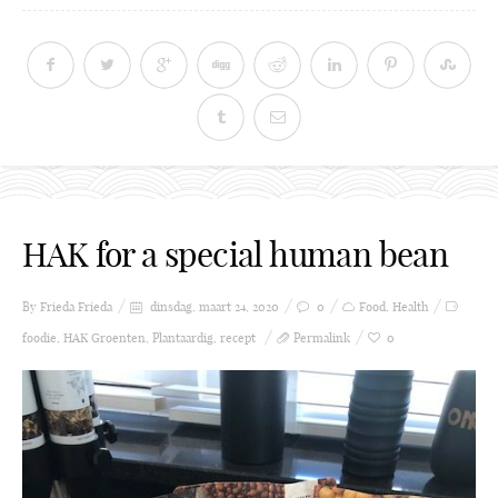
HAK for a special human bean
By Frieda
Frieda
dinsdag, maart 24, 2020
0
Food
,
Health
foodie
,
HAK Groenten
,
Plantaardig
,
recept
Permalink
0