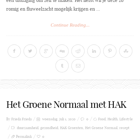
een uitdaging om zelf te maken. Het liefst wil je deze zo
romig en fluweelzacht mogelijk krijgen en ...
Continue Reading...
Het Groene Normaal met HAK
By Frieda
Frieda
woensdag, juli 1, 2020
0
Food
,
Health
,
Lifestyle
duurzaamheid
,
gezondheid
,
HAK Groenten
,
Het Groene Normaal
,
recept
Permalink
0