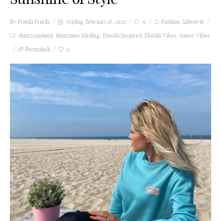
By Frieda
Frieda
vrijdag, februari 18, 2022
0
Fashion
,
Lifestyle
duurzaamheid
,
duurzame kleding
,
Florida Inspired
,
Florida Vibes
,
Sunny Vibes
Permalink
0