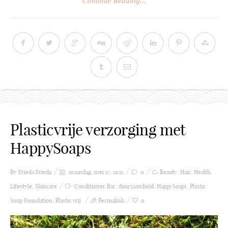
Continue Reading...
Plasticvrije verzorging met
HappySoaps
By Frieda
Frieda
maandag, mei 17, 2021
0
Beauty
,
Hair
,
Health
,
Lifestyle
,
Skincare
Conditioner Bar
,
duurzaamheid
,
HappySoaps
,
Plastic
Soup Foundation
,
Plastic vrij
Permalink
0