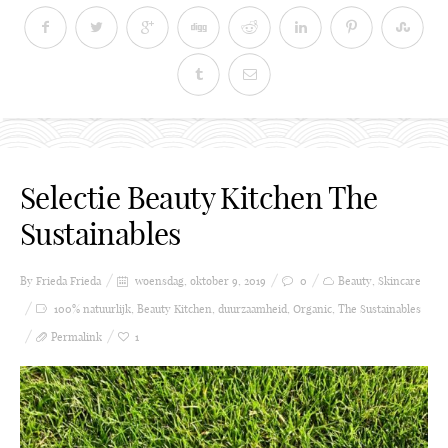
Selectie Beauty Kitchen The
Sustainables
By Frieda
Frieda
woensdag, oktober 9, 2019
0
Beauty
,
Skincare
100% natuurlijk
,
Beauty Kitchen
,
duurzaamheid
,
Organic
,
The Sustainables
Permalink
1