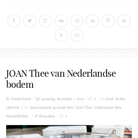
JOAN Thee van Nederlandse
bodem
By Frieda
Frieda
maandag, december 7, 2020
8
Food
,
Health
,
Lifestyle
duurzaamheid
,
gezonde thee
,
JOAN Thee
,
Nederlandse thee
,
theeliefhebber
Permalink
0