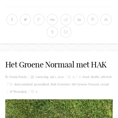
Het Groene Normaal met HAK
By Frieda
Frieda
woensdag, juli 1, 2020
0
Food
,
Health
,
Lifestyle
duurzaamheid
,
gezondheid
,
HAK Groenten
,
Het Groene Normaal
,
recept
Permalink
0