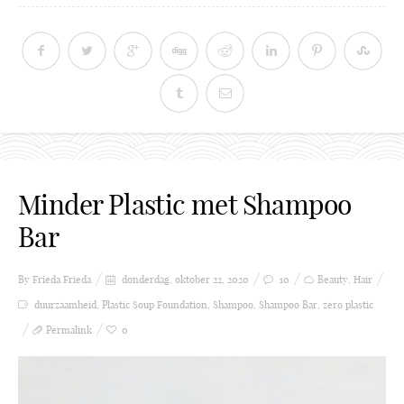
Minder Plastic met Shampoo
Bar
By Frieda
Frieda
donderdag, oktober 22, 2020
10
Beauty
,
Hair
duurzaamheid
,
Plastic Soup Foundation
,
Shampoo
,
Shampoo Bar
,
zero plastic
Permalink
0