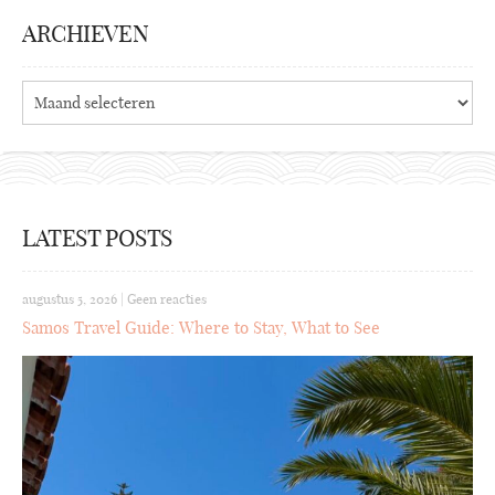
ARCHIEVEN
Archieven
LATEST POSTS
augustus 5, 2026
|
Geen reacties
Samos Travel Guide: Where to Stay, What to See