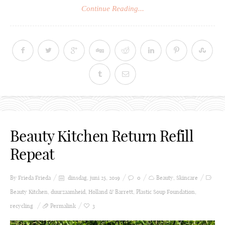
Continue Reading...
Beauty Kitchen Return Refill
Repeat
By Frieda
Frieda
dinsdag, juni 25, 2019
0
Beauty
,
Skincare
Beauty Kitchen
,
duurzaamheid
,
Holland & Barrett
,
Plastic Soup Foundation
,
recycling
Permalink
3