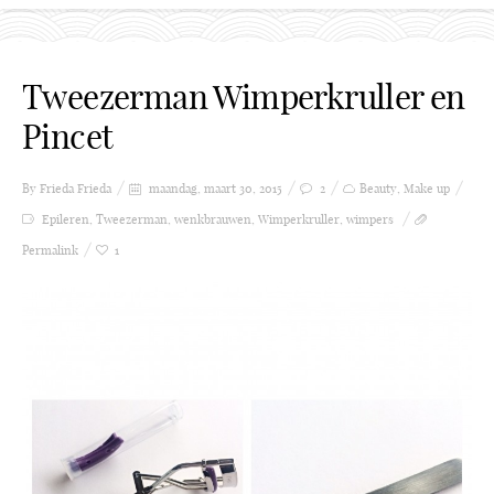
Tweezerman Wimperkruller en
Pincet
By Frieda
Frieda
maandag, maart 30, 2015
2
Beauty
,
Make up
Epileren
,
Tweezerman
,
wenkbrauwen
,
Wimperkruller
,
wimpers
Permalink
1