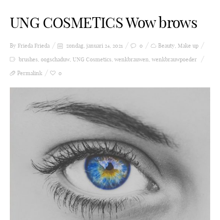
UNG COSMETICS Wow brows
By Frieda
Frieda
zondag, januari 24, 2021
0
Beauty
,
Make up
brushes
,
oogschaduw
,
UNG Cosmetics
,
wenkbrauwen
,
wenkbrauwpoeder
Permalink
0