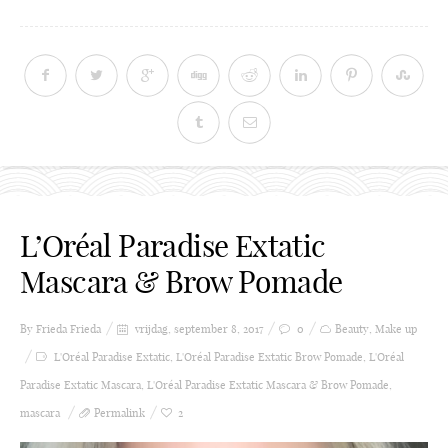
L’Oréal Paradise Extatic
Mascara & Brow Pomade
By Frieda
Frieda
vrijdag, september 8, 2017
0
Beauty
,
Make up
L'Oréal Paradise Extatic
,
L'Oréal Paradise Extatic Brow Pomade
,
L'Oréal
Paradise Extatic Mascara
,
L'Oréal Paradise Extatic Mascara & Brow Pomade
,
mascara
Permalink
2