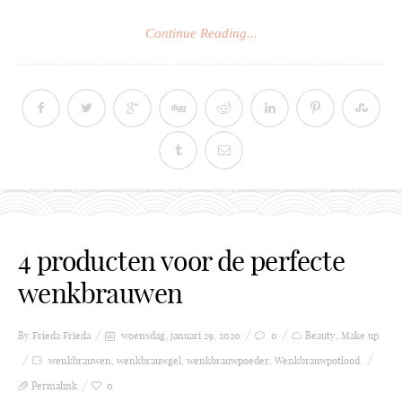
Continue Reading...
4 producten voor de perfecte
wenkbrauwen
By Frieda
Frieda
woensdag, januari 29, 2020
0
Beauty
,
Make up
wenkbrauwen
,
wenkbrauwgel
,
wenkbrauwpoeder
,
Wenkbrauwpotlood
Permalink
0