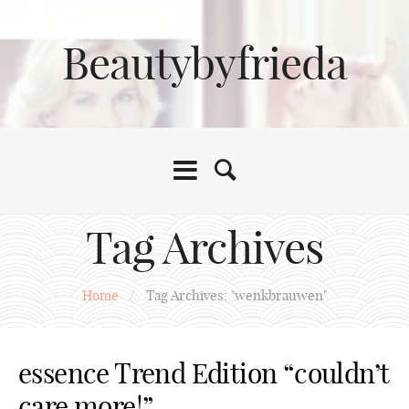
Beautybyfrieda
Tag Archives
Home
/
Tag Archives: "wenkbrauwen"
essence Trend Edition “couldn’t
care more!”