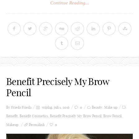
Continue Reading...
Benefit Precisely My Brow
Pencil
By Frieda
Frieda
vrijdag, juli 1, 2016
0
Beauty
,
Make up
Benefit
,
Benefit Cosmetics
,
Benefit Precisely My Brow Pencil
,
Brow Pencil
,
Makeup
Permalink
0