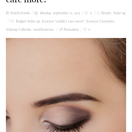
By Frieda
Frieda
dinsdag, september 21, 2021
0
Beauty
,
Make up
Budget Make-up
,
Essence "couldn't care more!"
,
Essence Cosmetics
,
Makeup Collectie
,
wenkbrauwen
Permalink
0