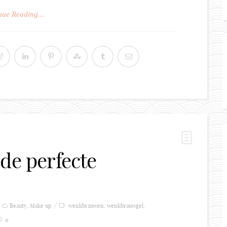
nue Reading...
de perfecte
Beauty
,
Make up
wenkbrauwen
,
wenkbrauwgel
,
0