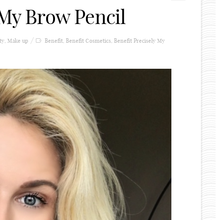
 My Brow Pencil
ty
,
Make up
Benefit
,
Benefit Cosmetics
,
Benefit Precisely My