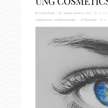
UNG COSMETICS
By Frieda
Frieda
zondag, januari 24, 2021
0
wenkbrauwen
,
wenkbrauwpoeder
Permalink
0