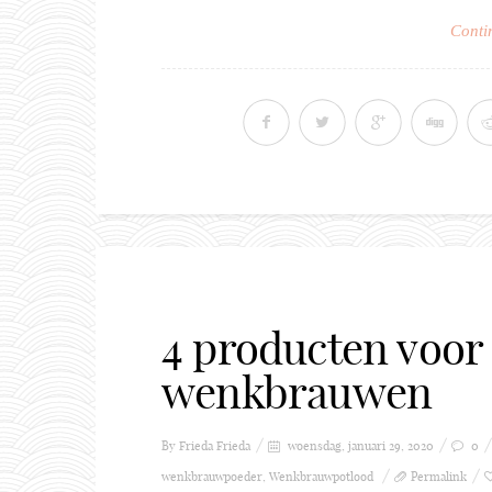
Conti
4 producten voor 
wenkbrauwen
By Frieda
Frieda
woensdag, januari 29, 2020
0
wenkbrauwpoeder
,
Wenkbrauwpotlood
Permalink