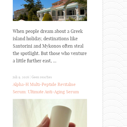
When people dream about a Greek
island holiday, destinations like
Santorini and Mykonos often steal
the spotlight. But those who venture
a little further east, ...
juli 9, 2026
|
Geen reacties
Alpha-H Multi-Peptide Revitalise
Serum: Ultimate Anti-Aging Serum