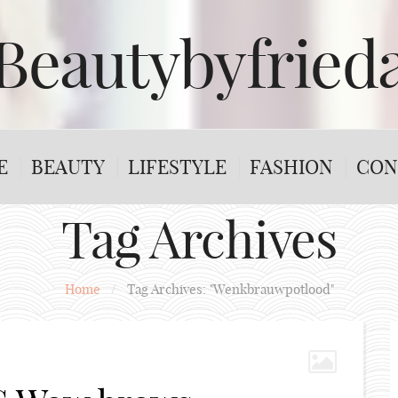
Beautybyfried
E
BEAUTY
LIFESTYLE
FASHION
CON
Tag Archives
Home
/
Tag Archives: "Wenkbrauwpotlood"