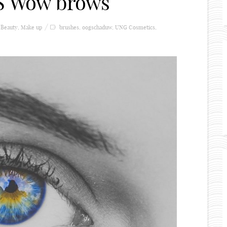
 Wow brows
Beauty
,
Make up
brushes
,
oogschaduw
,
UNG Cosmetics
,