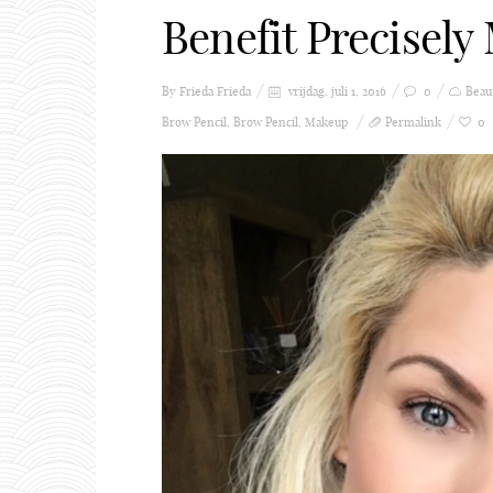
Benefit Precisely
By Frieda
Frieda
vrijdag, juli 1, 2016
0
Beau
Brow Pencil
,
Brow Pencil
,
Makeup
Permalink
0