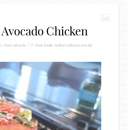
ia Avocado Chicken
Food
,
Lifestyle
Food
,
foodie
,
Grilled California Avocado