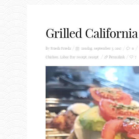
Grilled Californ
By Frieda
Frieda
zondag, september 3, 2017
0
Chicken
,
Labor Day recept
,
recept
Permalink
7