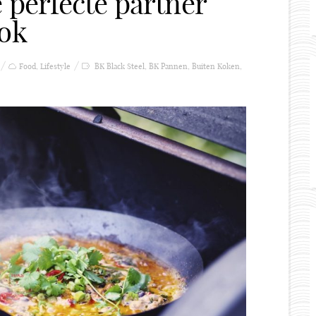
e perfecte partner
kok
Food
,
Lifestyle
BK Black Steel
,
BK Pannen
,
Buiten Koken
,