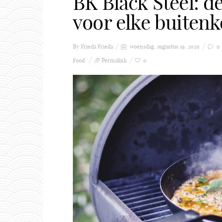
BK Black Steel: d
voor elke buiten
By Frieda
Frieda
woensdag, augustus 19, 2020
0
Food
Permalink
0