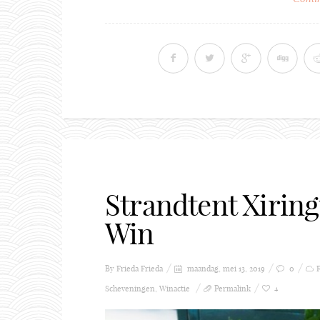
Strandtent Xirin
Win
By Frieda
Frieda
maandag, mei 13, 2019
0
Scheveningen
,
Winactie
Permalink
4