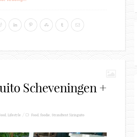
guito Scheveningen +
Food
,
Lifestyle
Food
,
foodie
,
Strandtent Xiringuito