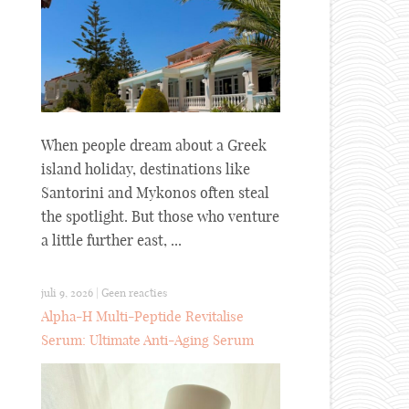
When people dream about a Greek
island holiday, destinations like
Santorini and Mykonos often steal
the spotlight. But those who venture
a little further east, ...
juli 9, 2026
|
Geen reacties
Alpha-H Multi-Peptide Revitalise
Serum: Ultimate Anti-Aging Serum