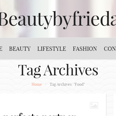
Beautybyfried
E
BEAUTY
LIFESTYLE
FASHION
CON
Tag Archives
Home
/
Tag Archives: "Food"