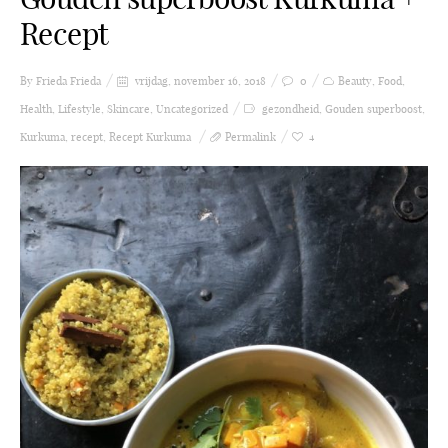
Recept
By Frieda
Frieda
vrijdag, november 16, 2018
0
Beauty
,
Food
,
Health
,
Lifestyle
,
Skincare
,
Uncategorized
gezondheid
,
Gouden superboost
,
Kurkuma
,
recept
,
Recept Kurkuma
Permalink
4