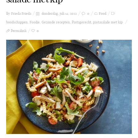
By Frieda
Frieda
donderdag, juli 14, 2022
0
Food
boodschappen
,
Foodie
,
Gezonde recepten
,
Pastagerecht
,
pastasalade met kip
Permalink
0