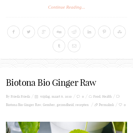
Continue Reading...
Biotona Bio Ginger Raw
By Frieda
Frieda
vrijdag, maart 6, 2020
0
Food
,
Health
Biotona Bio Ginger Raw
,
Gember
,
gezondheid
,
recepten
Permalink
0