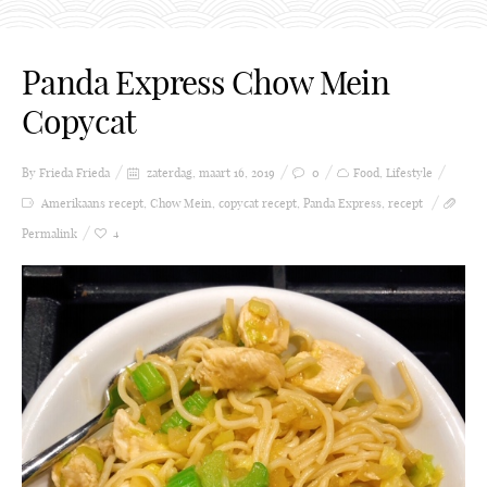
Panda Express Chow Mein
Copycat
By Frieda
Frieda
zaterdag, maart 16, 2019
0
Food
,
Lifestyle
Amerikaans recept
,
Chow Mein
,
copycat recept
,
Panda Express
,
recept
Permalink
4