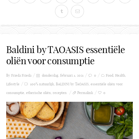
Baldini by TAOASIS essentiële
oliën voor consumptie
By Frieda
Frieda
donderdag, februari 4, 2021
0
Food
,
Health
,
Lifestyle
100% natuurlijk
,
BALDINI by TAOASIS
,
essentiële oliën voor
consumptie
,
etherische oliën
,
recepten
Permalink
0