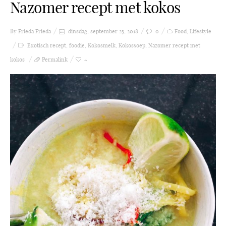
Nazomer recept met kokos
By Frieda
Frieda
dinsdag, september 25, 2018
0
Food
,
Lifestyle
Exotisch recept
,
foodie
,
Kokosmelk
,
Kokossoep
,
Nazomer recept met
kokos
Permalink
4