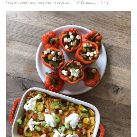
Veggies
,
geen vlees
,
recepten
,
vegetarisch
Permalink
2