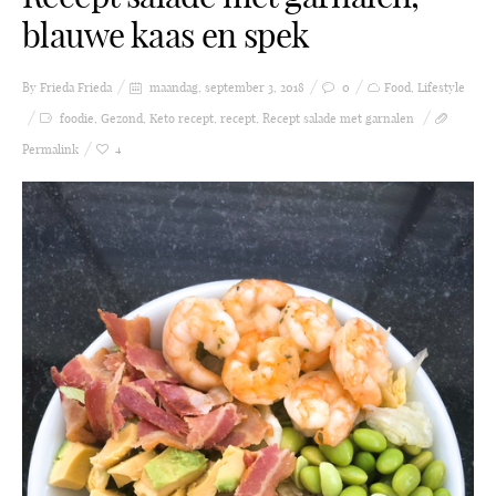
blauwe kaas en spek
By Frieda
Frieda
maandag, september 3, 2018
0
Food
,
Lifestyle
foodie
,
Gezond
,
Keto recept
,
recept
,
Recept salade met garnalen
Permalink
4