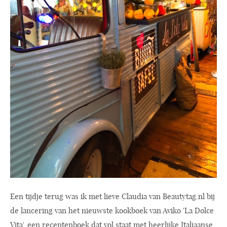
Een tijdje terug was ik met lieve Claudia van
Beautytag.nl
bij
de lancering van het nieuwste kookboek van Aviko 'La Dolce
Vita', een receptenboek dat vol staat met heerlijke Italiaanse