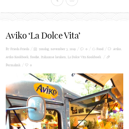
Aviko ‘La Dolce Vita’
By Frieda
Frieda
zondag, november 3, 2019
0
Food
Aviko
,
Aviko Kookboek
,
foodie
,
Italiaanse keuken
,
La Dolce Vita Kookboek
Permalink
0