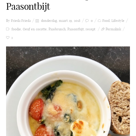
Paasontbijt
By Frieda
Frieda
donderdag, maart 29, 2018
0
Food
,
Lifestyle
foodie
,
Oeuf en cocotte
,
Paasbrunch
,
Paasontbijt
,
recept
Permalink
2