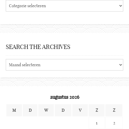
Categories
SEARCH THE ARCHIVES
Search
the
archives
augustus 2026
M
D
W
D
V
Z
Z
1
2