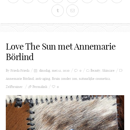
Love The Sun met Annemarie
Börlind
By Frieda
Frieda
dinsdag, mei 12, 2020
0
Beauty
,
Skincare
Annemarie Börlind
,
anti-aging
,
Bruin zonder zon
,
natuurlijke cosmetica
,
Zelfbruiner
Permalink
0