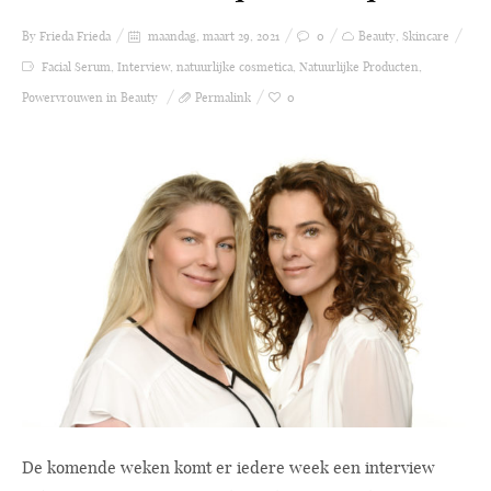
By Frieda
Frieda
maandag, maart 29, 2021
0
Beauty
,
Skincare
Facial Serum
,
Interview
,
natuurlijke cosmetica
,
Natuurlijke Producten
,
Powervrouwen in Beauty
Permalink
0
De komende weken komt er iedere week een interview