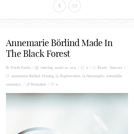
Annemarie Börlind Made In
The Black Forest
By Frieda
Frieda
zaterdag, maart 20, 2021
0
Beauty
,
Skincare
Annemarie Börlind
,
Firming
,
LL Regeneration
,
LL-biocomplex
,
natuurlijke
cosmetica
Permalink
0