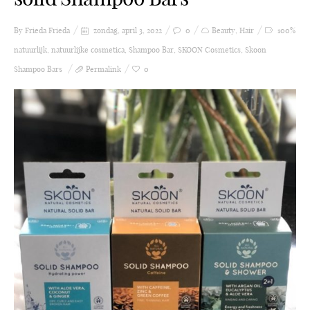
By Frieda
Frieda
zondag, april 3, 2022
0
Beauty
,
Hair
100%
natuurlijk
,
natuurlijke cosmetica
,
Shampoo Bar
,
SKOON Cosmetics
,
Skoon
Shampoo Bars
Permalink
0