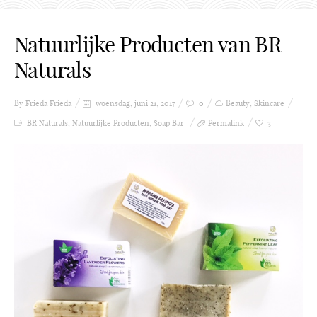
Natuurlijke Producten van BR
Naturals
By Frieda
Frieda
woensdag, juni 21, 2017
0
Beauty
,
Skincare
BR Naturals
,
Natuurlijke Producten
,
Soap Bar
Permalink
3