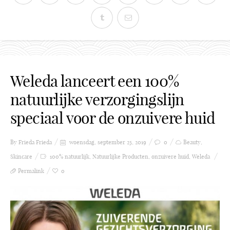
Weleda lanceert een 100%
natuurlijke verzorgingslijn
speciaal voor de onzuivere huid
By Frieda
Frieda
woensdag, september 25, 2019
0
Beauty
,
Skincare
100% natuurlijk
,
Natuurlijke Producten
,
onzuivere huid
,
Weleda
Permalink
0