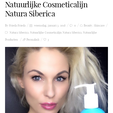
Natuurlijke Cosmeticalijn
Natura Siberica
By Frieda
Frieda
woensdag, januari 3, 2018
0
Beauty
,
Skincare
Natura Siberica
,
Natuurlijke Cosmeticalijn Natura Siberica
,
Natuurlijke
Producten
Permalink
3