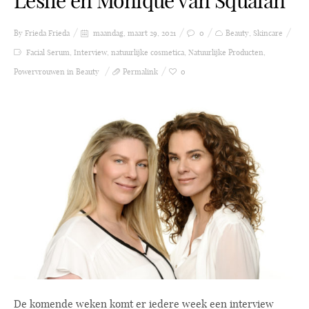
Leslie en Monique van Squalan
By Frieda
Frieda
maandag, maart 29, 2021
0
Beauty
,
Skincare
Facial Serum
,
Interview
,
natuurlijke cosmetica
,
Natuurlijke Producten
,
Powervrouwen in Beauty
Permalink
0
De komende weken komt er iedere week een interview