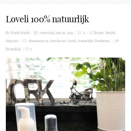
Loveli 100% natuurlijk
By Frieda
Frieda
woensdag, juni 19, 2019
0
Beauty
,
Health
,
Skincare
aluminiumvrij
,
Deodorant
,
Loveli
,
Natuurlijke Producten
Permalink
2