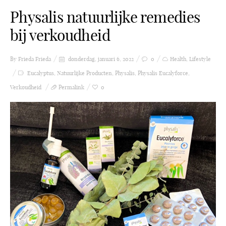
Physalis natuurlijke remedies
bij verkoudheid
By Frieda
Frieda
donderdag, januari 6, 2022
0
Health
,
Lifestyle
Eucalyptus
,
Natuurlijke Producten
,
Physalis
,
Physalis Eucalyforce
,
Verkoudheid
Permalink
0