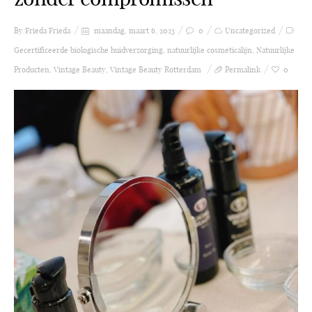
By Frieda
Frieda
maandag, maart 6, 2023
0
Uncategorized
Gecertificeerde biologische huidverzorging
,
natuurlijke cosmeticalijn
,
Natuurlijke
Producten
,
Vintage Beauty
,
Vintage Beauty Rotterdam
Permalink
0