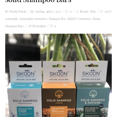
By Frieda
Frieda
zondag, april 3, 2022
0
Beauty
,
Hair
100%
natuurlijk
,
natuurlijke cosmetica
,
Shampoo Bar
,
SKOON Cosmetics
,
Skoon
Shampoo Bars
Permalink
0