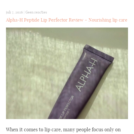
juli 7, 2026
|
Geen reacties
Alpha-H Peptide Lip Perfector Review – Nourishing lip care
When it comes to lip care, many people focus only on