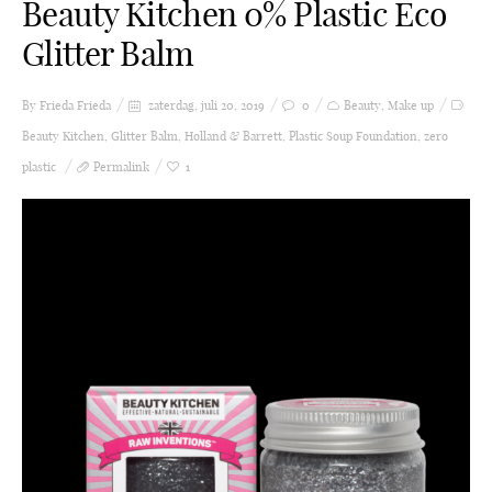
Beauty Kitchen 0% Plastic Eco
Glitter Balm
By Frieda
Frieda
zaterdag, juli 20, 2019
0
Beauty
,
Make up
Beauty Kitchen
,
Glitter Balm
,
Holland & Barrett
,
Plastic Soup Foundation
,
zero
plastic
Permalink
1