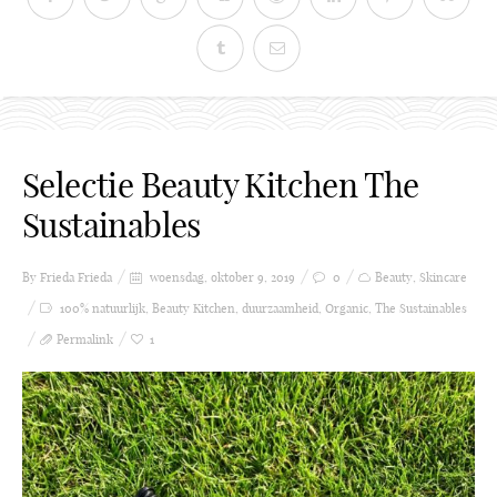
Selectie Beauty Kitchen The
Sustainables
By Frieda
Frieda
woensdag, oktober 9, 2019
0
Beauty
,
Skincare
100% natuurlijk
,
Beauty Kitchen
,
duurzaamheid
,
Organic
,
The Sustainables
Permalink
1