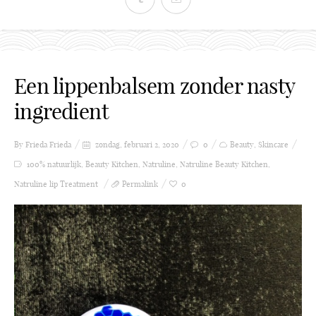
Een lippenbalsem zonder nasty
ingredient
By Frieda
Frieda
zondag, februari 2, 2020
0
Beauty
,
Skincare
100% natuurlijk
,
Beauty Kitchen
,
Natruline
,
Natruline Beauty Kitchen
,
Natruline lip Treatment
Permalink
0