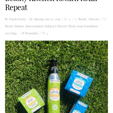
Repeat
By Frieda
Frieda
dinsdag, juni 25, 2019
0
Beauty
,
Skincare
Beauty Kitchen
,
duurzaamheid
,
Holland & Barrett
,
Plastic Soup Foundation
,
recycling
Permalink
3