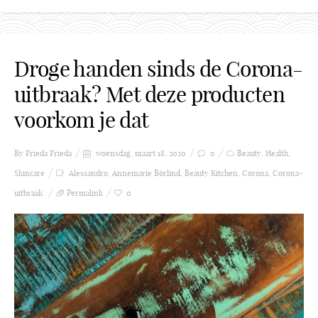
Droge handen sinds de Corona-
uitbraak? Met deze producten
voorkom je dat
By Frieda
Frieda
woensdag, maart 18, 2020
0
Beauty
,
Health
,
Skincare
Alessandro
,
Annemarie Börlind
,
Beauty Kitchen
,
Corona
,
Corona-
uitbraak
Permalink
0