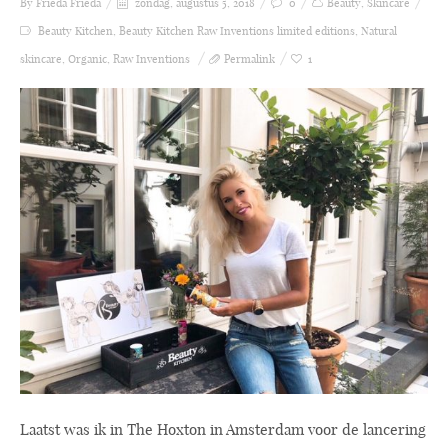
By Frieda
Frieda
zondag, augustus 5, 2018
0
Beauty
,
Skincare
Beauty Kitchen
,
Beauty Kitchen Raw Inventions limited editions
,
Natural
skincare
,
Organic
,
Raw Inventions
Permalink
1
Laatst was ik in The Hoxton in Amsterdam voor de lancering