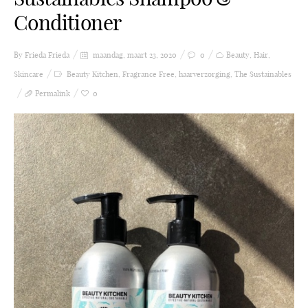
Conditioner
By Frieda
Frieda
maandag, maart 23, 2020
0
Beauty
,
Hair
,
Skincare
Beauty Kitchen
,
Fragrance Free
,
haarverzorging
,
The Sustainables
Permalink
0