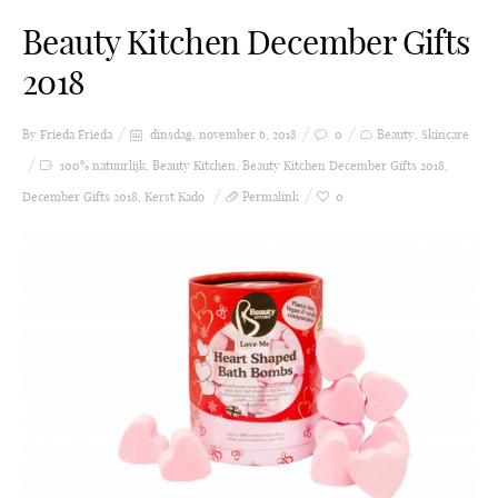
Beauty Kitchen December Gifts
2018
By Frieda
Frieda
dinsdag, november 6, 2018
0
Beauty
,
Skincare
100% natuurlijk
,
Beauty Kitchen
,
Beauty Kitchen December Gifts 2018
,
December Gifts 2018
,
Kerst Kado
Permalink
0