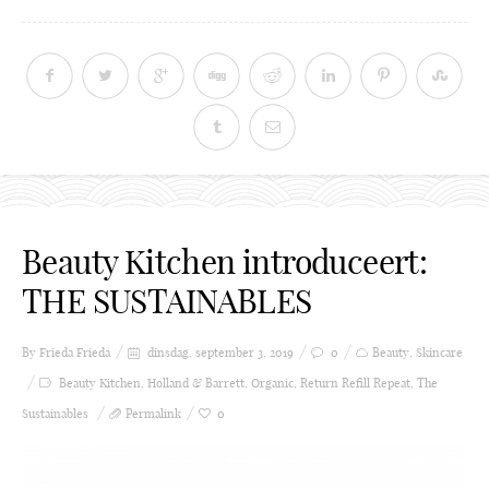
Beauty Kitchen introduceert:
THE SUSTAINABLES
By Frieda
Frieda
dinsdag, september 3, 2019
0
Beauty
,
Skincare
Beauty Kitchen
,
Holland & Barrett
,
Organic
,
Return Refill Repeat
,
The
Sustainables
Permalink
0