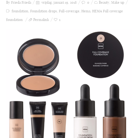
By Frieda
Frieda
vrijdag, januari 19, 2018
0
Beauty
,
Make up
foundation
,
Foundation drops
,
Full-coverage
,
Hema
,
HEMA Full coverage
foundation
Permalink
1