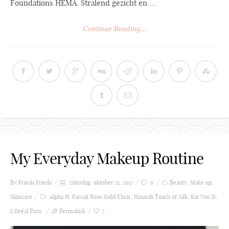
Foundations HEMA. Stralend gezicht en ...
Continue Reading...
My Everyday Makeup Routine
By Frieda
Frieda
zaterdag, oktober 21, 2017
0
Beauty
,
Make up
,
Skincare
Alpha H
,
Farsali Rose Gold Elixir
,
Hannah Touch of Silk
,
Kat Von D
,
L'Oréal Paris
Permalink
7