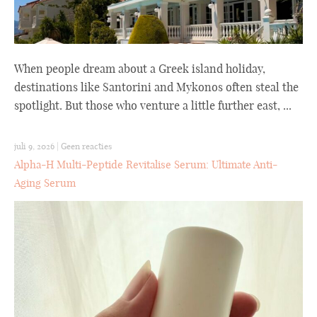
When people dream about a Greek island holiday,
destinations like Santorini and Mykonos often steal the
spotlight. But those who venture a little further east, ...
juli 9, 2026
|
Geen reacties
Alpha-H Multi-Peptide Revitalise Serum: Ultimate Anti-
Aging Serum