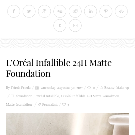
L’Oréal Infallible 24H Matte
Foundation
By Frieda
Frieda
woensdag, augustus 30, 2017
0
Beauty
,
Make up
foundation
,
L'Oréal Infallible
,
L'Oréal Infallible 24H Matte Foundation
,
Matte foundation
Permalink
3