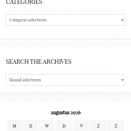
CATEGORIES
Categories
SEARCH THE ARCHIVES
Search
the
archives
augustus 2026
M
D
W
D
V
Z
Z