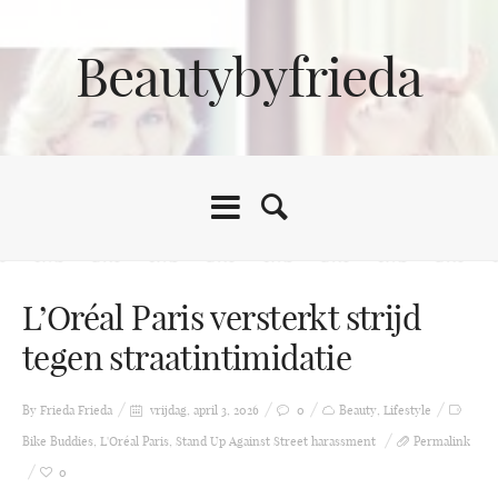
Beautybyfrieda
L’Oréal Paris versterkt strijd
tegen straatintimidatie
By Frieda
Frieda
vrijdag, april 3, 2026
0
Beauty
,
Lifestyle
Bike Buddies
,
L'Oréal Paris
,
Stand Up Against Street harassment
Permalink
0