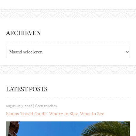
ARCHIEVEN
Archieven
LATEST POSTS
augustus 5, 2026
|
Geen reacties
Samos Travel Guide: Where to Stay, What to See