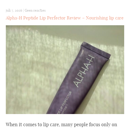
juli 7, 2026
|
Geen reacties
Alpha-H Peptide Lip Perfector Review – Nourishing lip care
When it comes to lip care, many people focus only on