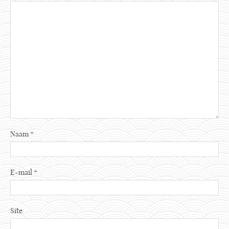
Naam
*
E-mail
*
Site