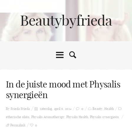
Beautybyfrieda
In de juiste mood met Physalis
synergieën
By Frieda
Frieda
zaterdag, april 6, 2024
0
Beauty
,
Health
etherische oliën
,
Physalis Aromatherapy
,
Physalis Health
,
Physalis synergieën
Permalink
0