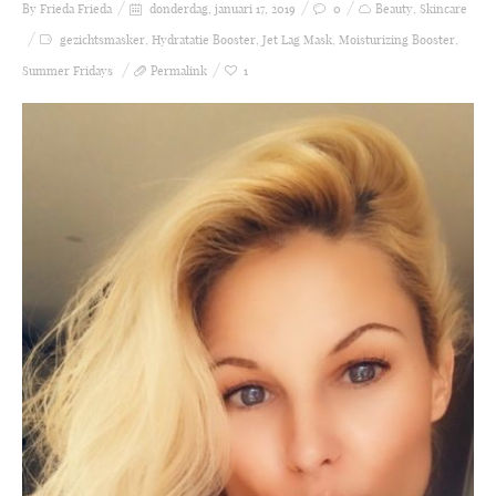
By Frieda
Frieda
donderdag, januari 17, 2019
0
Beauty
,
Skincare
gezichtsmasker
,
Hydratatie Booster
,
Jet Lag Mask
,
Moisturizing Booster
,
Summer Fridays
Permalink
1