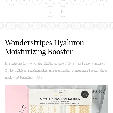
Wonderstripes Hyaluron
Moisturizing Booster
By Frieda
Frieda
vrijdag, oktober 21, 2016
0
Beauty
,
Skincare
Bio-Cellulose
,
gezichtsmasker
,
Hyaluron Masker
,
Moisturizing Booster
,
sheet
mask
Permalink
1