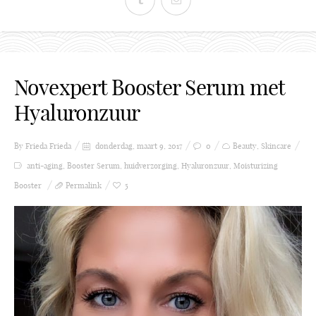
Novexpert Booster Serum met
Hyaluronzuur
By Frieda
Frieda
donderdag, maart 9, 2017
0
Beauty
,
Skincare
anti-aging
,
Booster Serum
,
huidverzorging
,
Hyaluronzuur
,
Moisturizing
Booster
Permalink
5