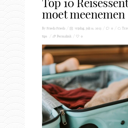
Top 10 Reisessenti
moet meenemen
By Frieda
Frieda
vrijdag, juli 11, 2025
0
Trav
tips
Permalink
0