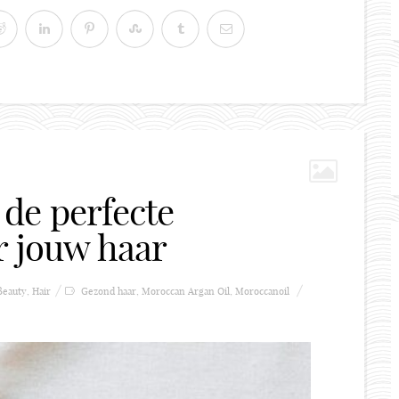
de perfecte
r jouw haar
Beauty
,
Hair
Gezond haar
,
Moroccan Argan Oil
,
Moroccanoil