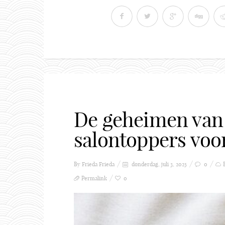
De geheimen van 
salontoppers voo
By Frieda
Frieda
donderdag, juli 3, 2025
0
Permalink
0