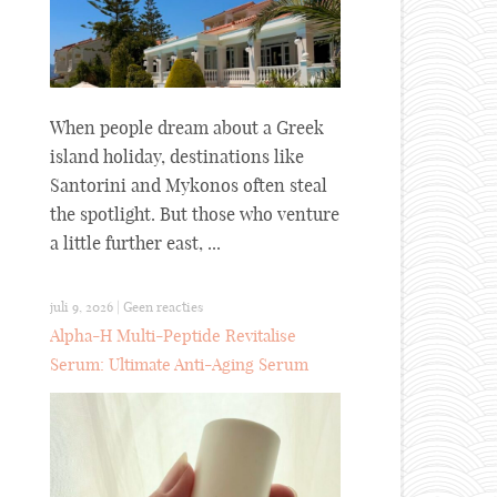
When people dream about a Greek
island holiday, destinations like
Santorini and Mykonos often steal
the spotlight. But those who venture
a little further east, ...
juli 9, 2026
|
Geen reacties
Alpha-H Multi-Peptide Revitalise
Serum: Ultimate Anti-Aging Serum