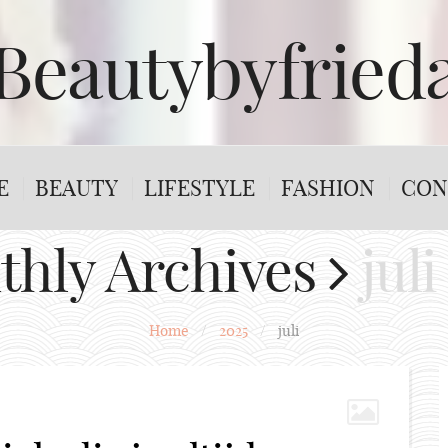
Beautybyfried
E
BEAUTY
LIFESTYLE
FASHION
CON
thly Archives
jul
Home
/
2025
/
juli