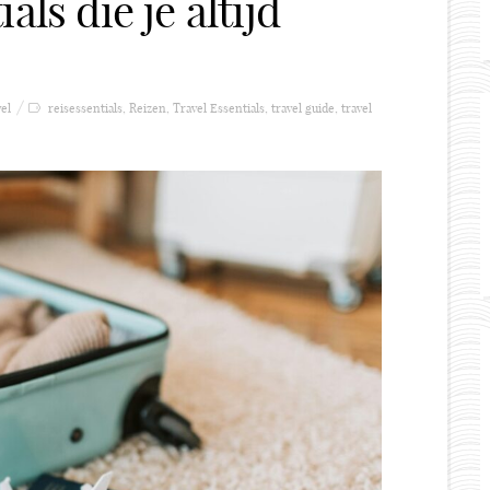
als die je altijd
el
reisessentials
,
Reizen
,
Travel Essentials
,
travel guide
,
travel