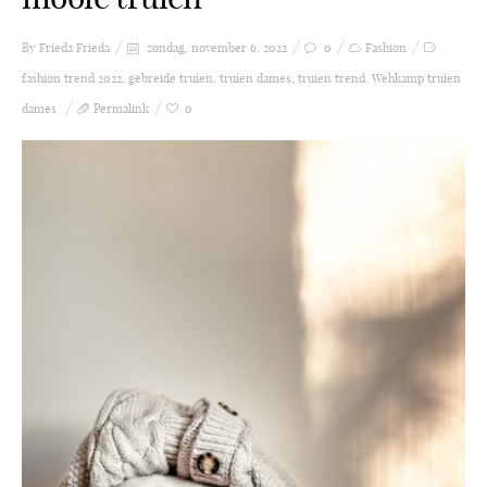
By Frieda
Frieda
zondag, november 6, 2022
0
Fashion
fashion trend 2022
,
gebreide truien
,
truien dames
,
truien trend
,
Wehkamp truien
dames
Permalink
0