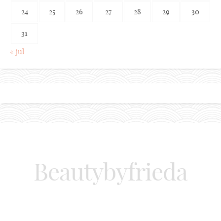
24
25
26
27
28
29
30
31
« jul
Beautybyfrieda