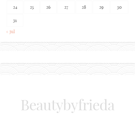
24
25
26
27
28
29
30
31
« jul
Beautybyfrieda