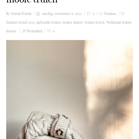
By Frieda
Frieda
zondag, november 6, 2022
0
Fashion
fashion trend 2022
,
gebreide truien
,
truien dames
,
truien trend
,
Wehkamp truien
dames
Permalink
0