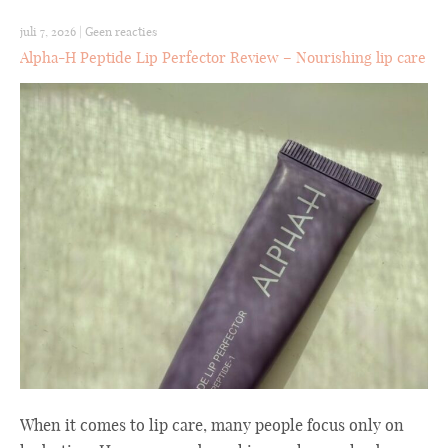
juli 7, 2026
|
Geen reacties
Alpha-H Peptide Lip Perfector Review – Nourishing lip care
When it comes to lip care, many people focus only on