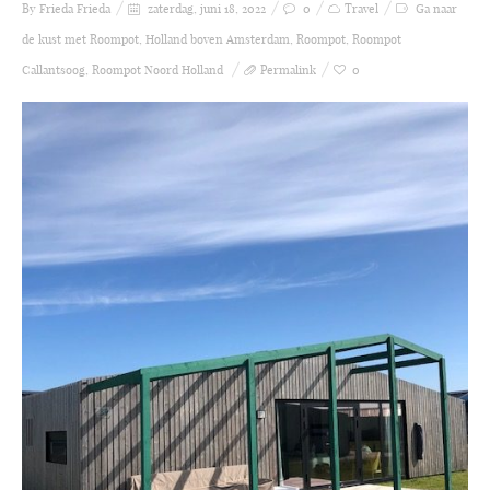
By Frieda
Frieda
zaterdag, juni 18, 2022
0
Travel
Ga naar
de kust met Roompot
,
Holland boven Amsterdam
,
Roompot
,
Roompot
Callantsoog
,
Roompot Noord Holland
Permalink
0