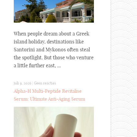
When people dream about a Greek
island holiday, destinations like
Santorini and Mykonos often steal
the spotlight. But those who venture
a little further east, ...
juli 9, 2026
|
Geen reacties
Alpha-H Multi-Peptide Revitalise
Serum: Ultimate Anti-Aging Serum