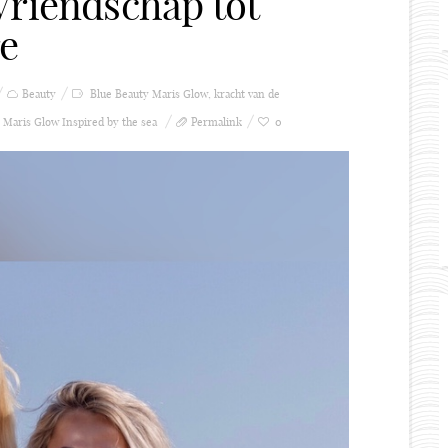
Vriendschap tot
re
Beauty
Blue Beauty Maris Glow
,
kracht van de
,
Maris Glow Inspired by the sea
Permalink
0