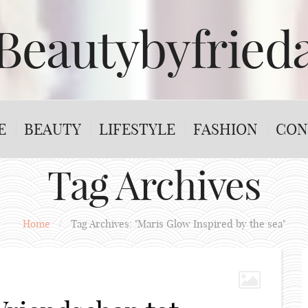
Beautybyfried
E
BEAUTY
LIFESTYLE
FASHION
CON
Tag Archives
Home
/
Tag Archives: "Maris Glow Inspired by the sea"