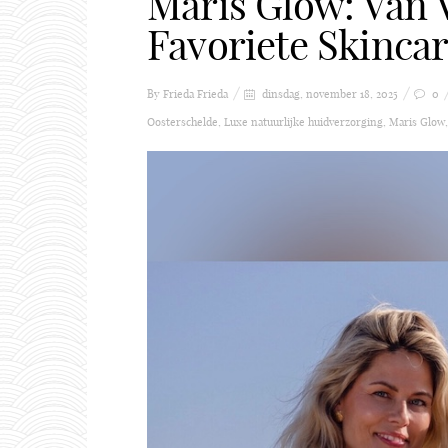
Maris Glow: Van 
Favoriete Skinca
By Frieda
Frieda
dinsdag, november 18, 2025
0
Oosterschelde
,
Luxe natuurlijke huidverzorging
,
Maris Glow