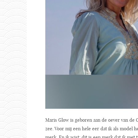
Maris Glow is geboren aan de oever van de 
zee. Voor mij een hele eer dat ik als model h
merk. En ik wist: dit is een merk dat ik met