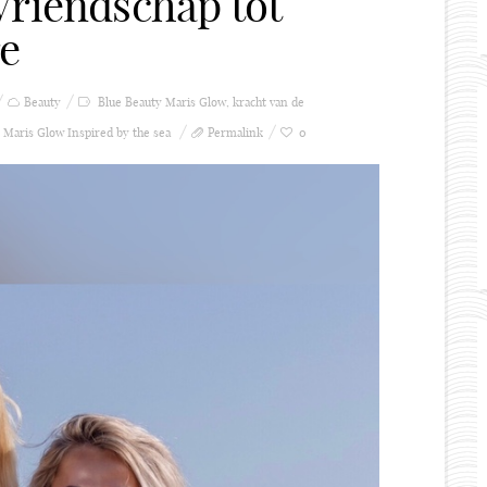
Vriendschap tot
re
Beauty
Blue Beauty Maris Glow
,
kracht van de
,
Maris Glow Inspired by the sea
Permalink
0