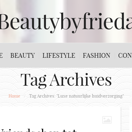
Beautybyfried
E
BEAUTY
LIFESTYLE
FASHION
CON
Tag Archives
Home
/
Tag Archives: "Luxe natuurlijke huidverzorging"