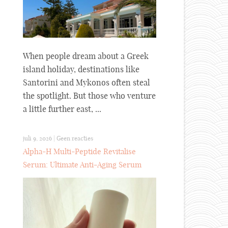
When people dream about a Greek
island holiday, destinations like
Santorini and Mykonos often steal
the spotlight. But those who venture
a little further east, ...
juli 9, 2026
|
Geen reacties
Alpha-H Multi-Peptide Revitalise
Serum: Ultimate Anti-Aging Serum