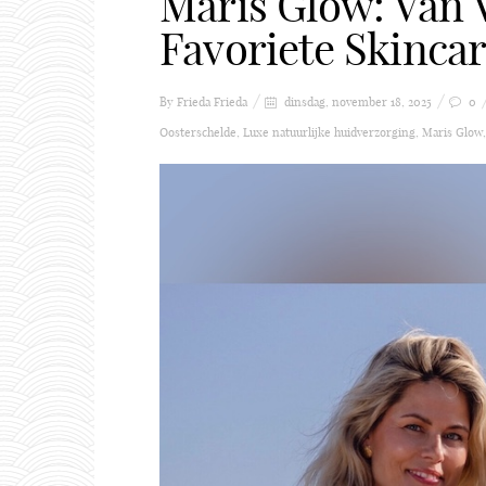
Maris Glow: Van 
Favoriete Skinca
By Frieda
Frieda
dinsdag, november 18, 2025
0
Oosterschelde
,
Luxe natuurlijke huidverzorging
,
Maris Glow