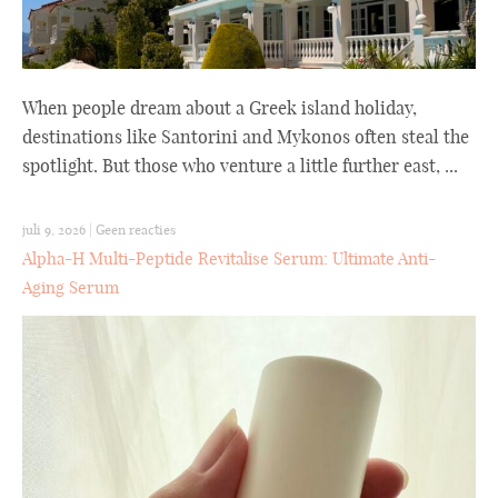
When people dream about a Greek island holiday,
destinations like Santorini and Mykonos often steal the
spotlight. But those who venture a little further east, ...
juli 9, 2026
|
Geen reacties
Alpha-H Multi-Peptide Revitalise Serum: Ultimate Anti-
Aging Serum