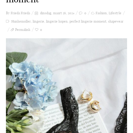
By Frieda
Frieda
dinsdag, maart 26, 2024
0
Fashion
,
Lifestyle
Hunkemoller
,
lingerie
,
lingerie kopen
,
perfect lingerie moment
,
shapewear
Permalink
0