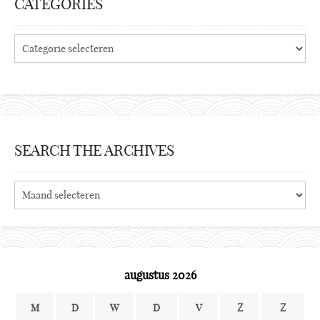
CATEGORIES
Categories
SEARCH THE ARCHIVES
Search
the
archives
augustus 2026
M
D
W
D
V
Z
Z