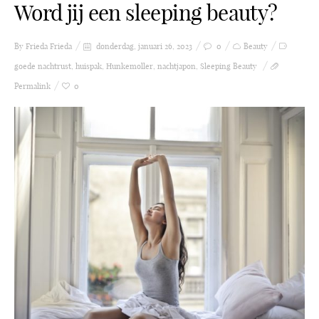
Word jij een sleeping beauty?
By Frieda
Frieda
donderdag, januari 26, 2023
0
Beauty
goede nachtrust
,
huispak
,
Hunkemoller
,
nachtjapon
,
Sleeping Beauty
Permalink
0