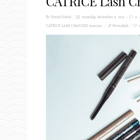
CATRICE Lash C
By Frieda
Frieda
maandag, december 6, 2021
0
CATRICE LASH CHANGER
,
mascara
Permalink