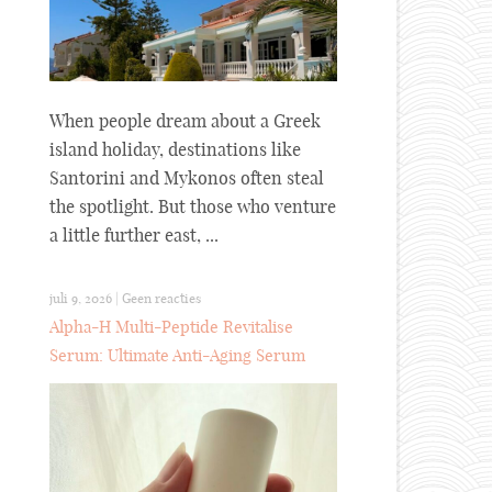
When people dream about a Greek
island holiday, destinations like
Santorini and Mykonos often steal
the spotlight. But those who venture
a little further east, ...
juli 9, 2026
|
Geen reacties
Alpha-H Multi-Peptide Revitalise
Serum: Ultimate Anti-Aging Serum