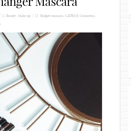
hanger Mascara
Beauty
,
Make up
Budget mascara
,
CATRICE Cosmetics
,
0