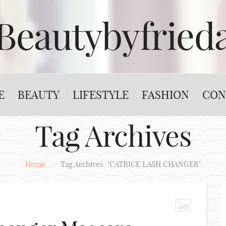
Beautybyfried
E
BEAUTY
LIFESTYLE
FASHION
CON
Tag Archives
Home
/
Tag Archives: "CATRICE LASH CHANGER"