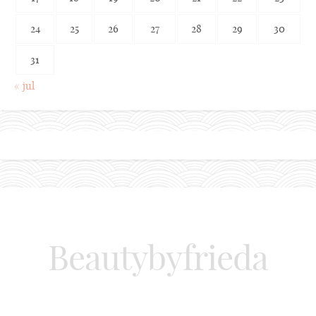
24
25
26
27
28
29
30
31
« jul
Beautybyfrieda