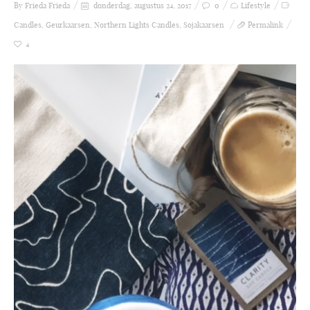
By Frieda
Frieda
donderdag, augustus 24, 2017
0
Lifestyle
Candles
,
Geurkaarsen
,
Northern Lights Candles
,
Sojakaarsen
Permalink
4