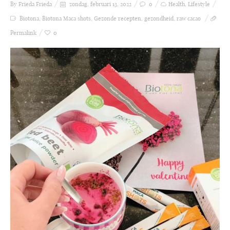
By Frieda
Frieda
zondag, februari 13, 2022
0
Health
,
Lifestyle
Biotona
,
Biotona Maca shots
,
Gezonde recepten
,
gezondheid
,
raw cacao
Permalink
0