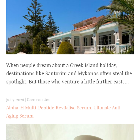
When people dream about a Greek island holiday,
destinations like Santorini and Mykonos often steal the
spotlight. But those who venture a little further east, ...
juli 9, 2026
|
Geen reacties
Alpha-H Multi-Peptide Revitalise Serum: Ultimate Anti-
Aging Serum