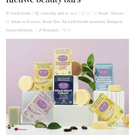
By Frieda
Frieda
woensdag, april 20, 2022
0
Beauty
,
Skincare
Balade en Provence
,
Beauty Bars
,
Bio Earth Durable-keurmerk
,
Biologisch
,
Immortellebloem
Permalink
0