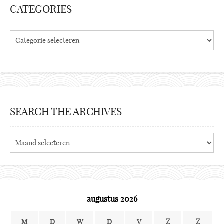
CATEGORIES
Categories
SEARCH THE ARCHIVES
Search
the
archives
augustus 2026
M
D
W
D
V
Z
Z