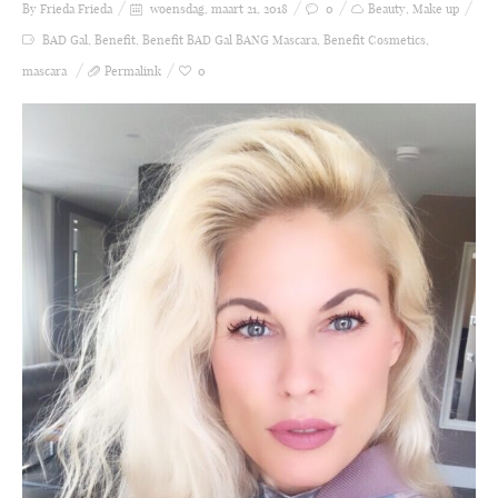
By Frieda
Frieda
woensdag, maart 21, 2018
0
Beauty
,
Make up
BAD Gal
,
Benefit
,
Benefit BAD Gal BANG Mascara
,
Benefit Cosmetics
,
mascara
Permalink
0