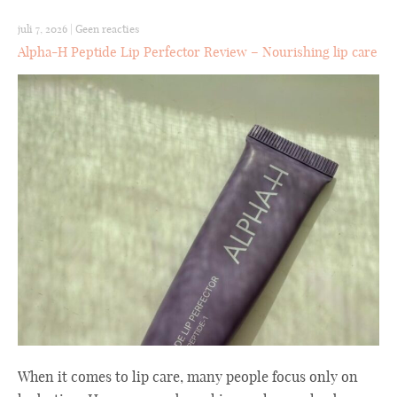
juli 7, 2026
|
Geen reacties
Alpha-H Peptide Lip Perfector Review – Nourishing lip care
When it comes to lip care, many people focus only on