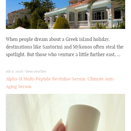
When people dream about a Greek island holiday,
destinations like Santorini and Mykonos often steal the
spotlight. But those who venture a little further east, ...
juli 9, 2026
|
Geen reacties
Alpha-H Multi-Peptide Revitalise Serum: Ultimate Anti-
Aging Serum