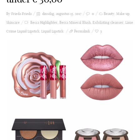
By Frieda
Frieda
dinsdag, augustus 15, 2017
0
Beauty
,
Make up
,
Skincare
Becca Highlighter
,
Becca Mineral Blush
,
Exfoliating cleanser
,
Lime
Crime Liquid Lipstick
,
Liquid Lipstick
Permalink
5