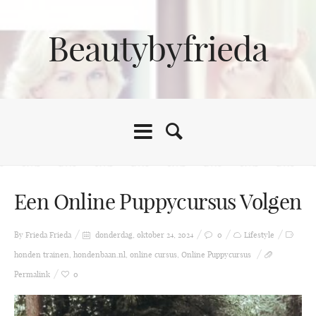
Beautybyfrieda
Een Online Puppycursus Volgen
By Frieda
Frieda
donderdag, oktober 24, 2024
0
Lifestyle
honden trainen
,
hondenbaan.nl
,
online cursus
,
Online Puppycursus
Permalink
0