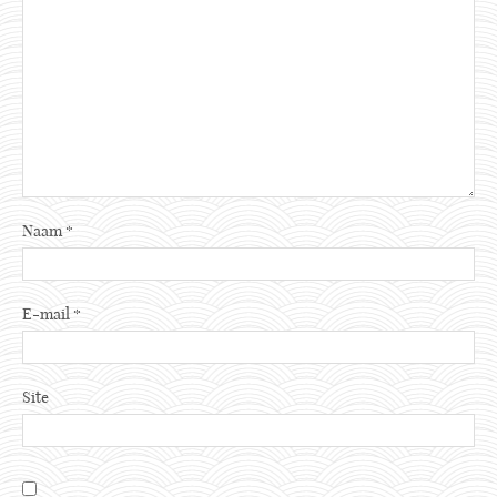
Naam
*
E-mail
*
Site