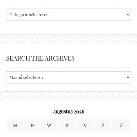
Categories
SEARCH THE ARCHIVES
Search
the
archives
augustus 2026
M
D
W
D
V
Z
Z