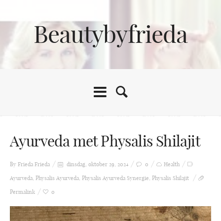
Beautybyfrieda
Ayurveda met Physalis Shilajit
By Frieda
Frieda
dinsdag, oktober 29, 2024
0
Health
Ayurveda
,
Physalis Ayurveda
,
Physalis Ayurveda Synergie
,
Physalis Shilajit
Permalink
0