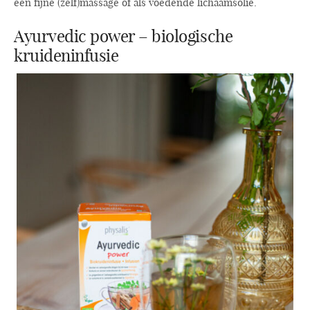
een fijne (zelf)massage of als voedende lichaamsolie.
Ayurvedic power – biologische
kruideninfusie