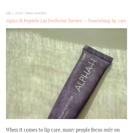
juli 7, 2026
|
Geen reacties
Alpha-H Peptide Lip Perfector Review – Nourishing lip care
When it comes to lip care, many people focus only on