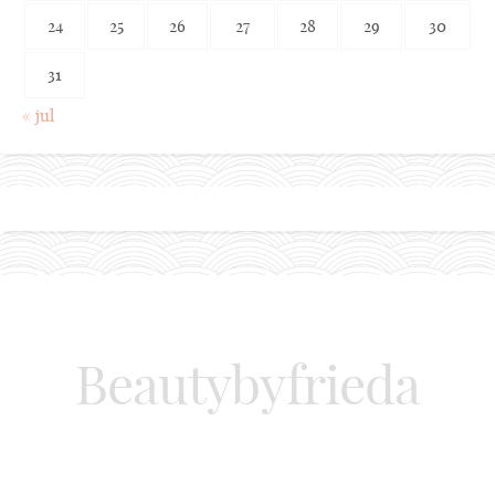
24
25
26
27
28
29
30
31
« jul
Beautybyfrieda