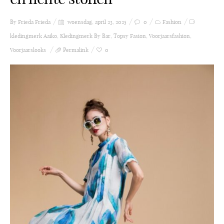
By Frieda
Frieda
woensdag, april 23, 2025
0
Fashion
kledingmerk Aaiko
,
Kledingmerk By Bar
,
Topsy Fasion
,
Voorjaarsfashion
,
Voorjaarslooks
Permalink
0