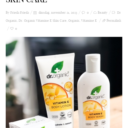
By Frieda
Frieda
dinsdag, november 21, 2023
0
Beauty
Dr
Organic
,
Dr. Organic Vitamine E Skin Care
,
Organic
,
Vitamine E
Permalink
0