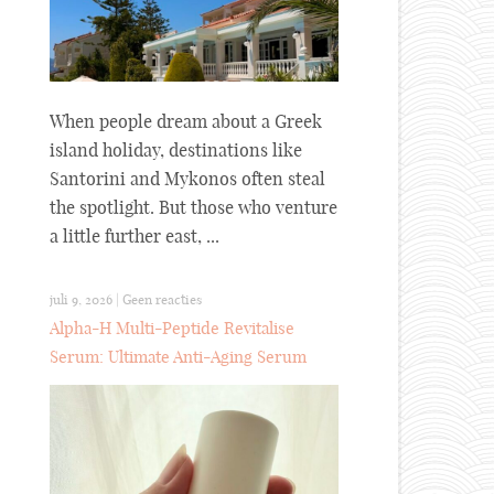
When people dream about a Greek
island holiday, destinations like
Santorini and Mykonos often steal
the spotlight. But those who venture
a little further east, ...
juli 9, 2026
|
Geen reacties
Alpha-H Multi-Peptide Revitalise
Serum: Ultimate Anti-Aging Serum