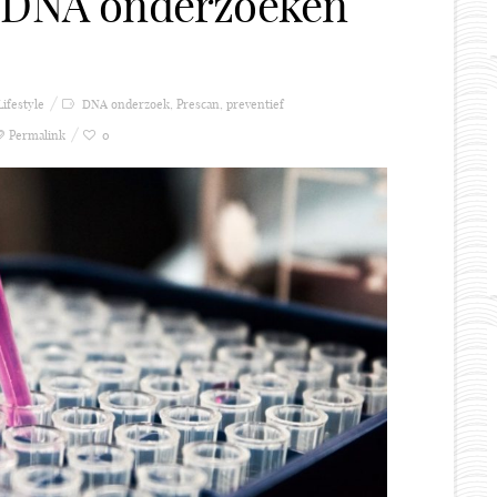
n DNA onderzoeken
Lifestyle
DNA onderzoek
,
Prescan
,
preventief
Permalink
0