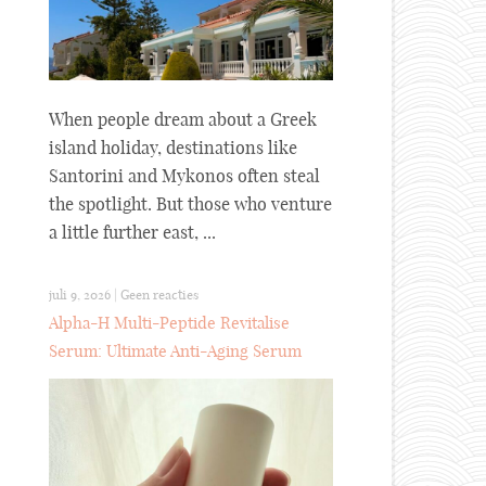
When people dream about a Greek
island holiday, destinations like
Santorini and Mykonos often steal
the spotlight. But those who venture
a little further east, ...
juli 9, 2026
|
Geen reacties
Alpha-H Multi-Peptide Revitalise
Serum: Ultimate Anti-Aging Serum