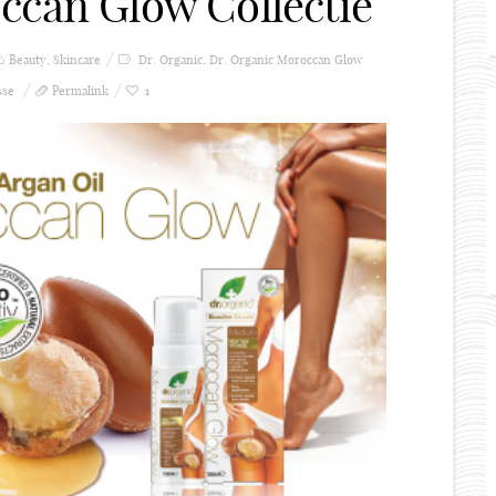
ccan Glow Collectie
Beauty
,
Skincare
Dr. Organic
,
Dr. Organic Moroccan Glow
sse
Permalink
1