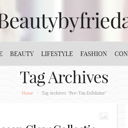
Beautybyfried
E
BEAUTY
LIFESTYLE
FASHION
CON
Tag Archives
Home
/
Tag Archives: "Pre-Tan Exfoliator"