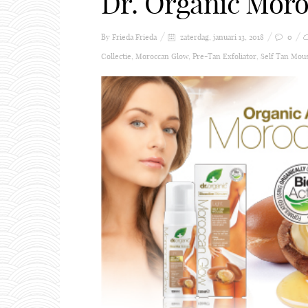
Dr. Organic Moro
By Frieda
Frieda
zaterdag, januari 13, 2018
0
Collectie
,
Moroccan Glow
,
Pre-Tan Exfoliator
,
Self Tan Mou