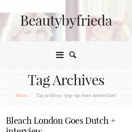
Beautybyfrieda
Tag Archives
Home
/
Tag Archives: "pop-up store Amsterdam"
Bleach London Goes Dutch +
interview