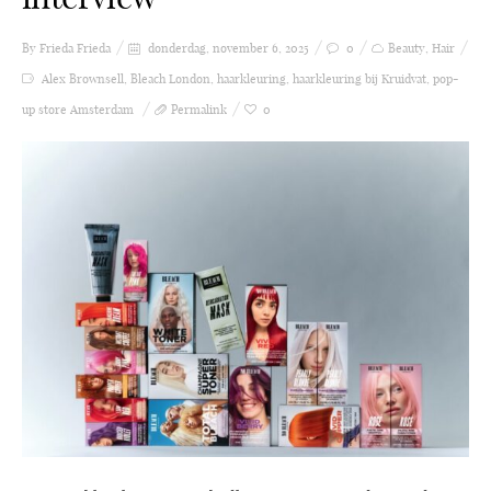
By Frieda
Frieda
donderdag, november 6, 2025
0
Beauty
,
Hair
Alex Brownsell
,
Bleach London
,
haarkleuring
,
haarkleuring bij Kruidvat
,
pop-
up store Amsterdam
Permalink
0