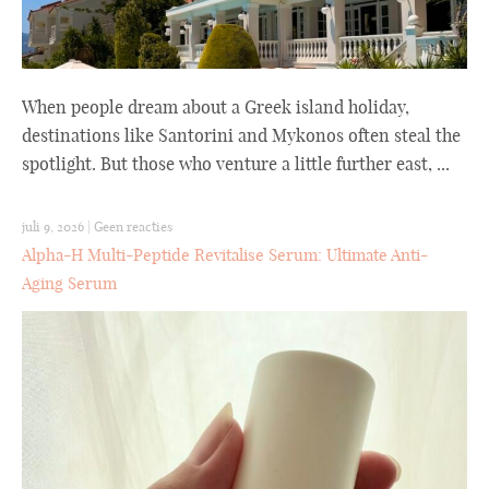
When people dream about a Greek island holiday,
destinations like Santorini and Mykonos often steal the
spotlight. But those who venture a little further east, ...
juli 9, 2026
|
Geen reacties
Alpha-H Multi-Peptide Revitalise Serum: Ultimate Anti-
Aging Serum