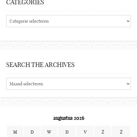
CATEGORIES
Categories
SEARCH THE ARCHIVES
Search
the
archives
augustus 2026
M
D
W
D
V
Z
Z