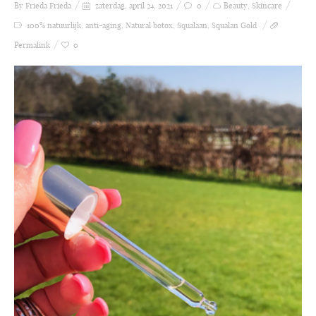
By Frieda
Frieda
zaterdag, april 24, 2021
0
Beauty
,
Skincare
100% natuurlijk
,
anti-aging
,
Natural botox
,
Squalaan
,
Squalan Gold
Permalink
0