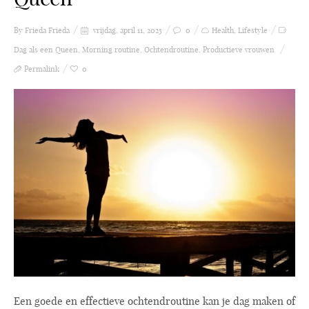
By Frieda
Frieda
vrijdag, april 11, 2025
0
Health
,
Lifestyle
Dag als een Queen
,
Morning routine
,
Ochtendroutine
,
Productieve vrouwen
Permalink
0
Een goede en effectieve ochtendroutine kan je dag maken of