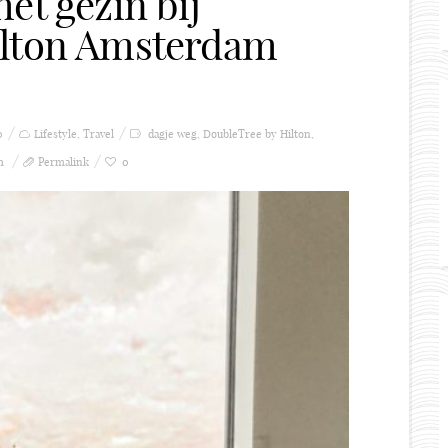
et gezin bij
ilton Amsterdam
0
Lifestyle
,
Travel
dagje weg
,
DoubleTree by Hilton
,
m
Permalink
0