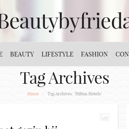
Beautybyfried
E
BEAUTY
LIFESTYLE
FASHION
CON
Tag Archives
Home
/
Tag Archives: "Hilton Hotels"