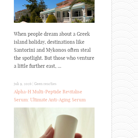
When people dream about a Greek
island holiday, destinations like
Santorini and Mykonos often steal
the spotlight. But those who venture
a little further east, ...
juli 9, 2026
|
Geen reacties
Alpha-H Multi-Peptide Revitalise
Serum: Ultimate Anti-Aging Serum