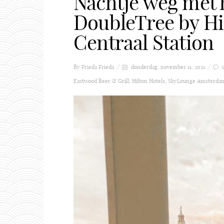
Nachtje weg met h
DoubleTree by H
Centraal Station
By Frieda
Frieda
donderdag, november 11, 2021
Eastwood Beer & Grill
,
Hilton Hotels
,
SkyLounge Amsterda