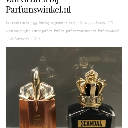
Parfumswinkel.nl
By Frieda
Frieda
dinsdag, augustus 22, 2023
0
Beauty
Alien van Mugler
,
Eau de parfum
,
Parfum
,
parfum voor mannen
,
Parfumswinkel
Permalink
0