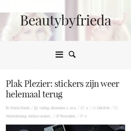
Beautybyfrieda
Plak Plezier: stickers zijn weer
helemaal terug
By Frieda
Frieda
vrijdag, december 5, 2025
0
Lifestyle
Stickerkoning
,
stickers maken
Permalink
0